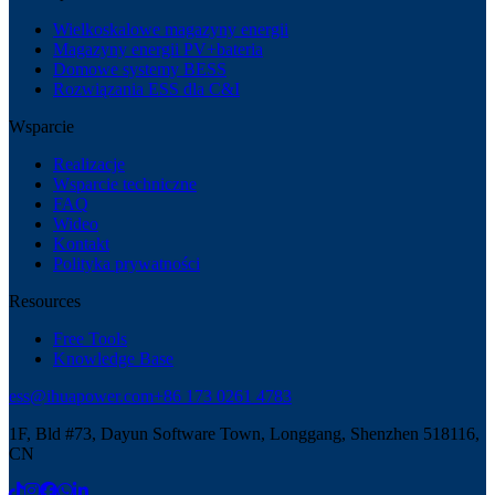
Wielkoskalowe magazyny energii
Magazyny energii PV+bateria
Domowe systemy BESS
Rozwiązania ESS dla C&I
Wsparcie
Realizacje
Wsparcie techniczne
FAQ
Wideo
Kontakt
Polityka prywatności
Resources
Free Tools
Knowledge Base
ess@ihuapower.com
+86 173 0261 4783
1F, Bld #73, Dayun Software Town, Longgang, Shenzhen 518116,
CN