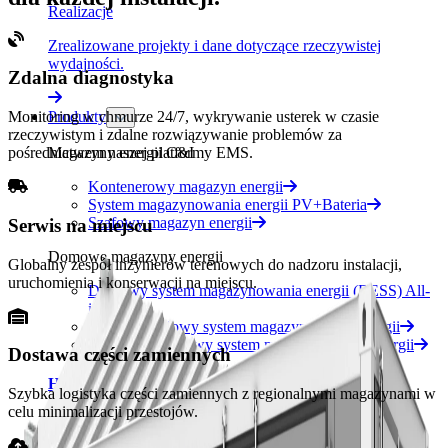
Realizacje
Zrealizowane projekty i dane dotyczące rzeczywistej
wydajności.
Zdalna diagnostyka
Produkty
Monitoring w chmurze 24/7, wykrywanie usterek w czasie
rzeczywistym i zdalne rozwiązywanie problemów za
Magazyny energii C&I
pośrednictwem naszej platformy EMS.
Kontenerowy magazyn energii
System magazynowania energii PV+Bateria
Szafowy magazyn energii
Serwis na miejscu
Domowe magazyny energii
Globalny zespół inżynierów terenowych do nadzoru instalacji,
uruchomienia i konserwacji na miejscu.
Domowy system magazynowania energii (BESS) All-
in-One
Niskonapięciowy system magazynowania energii
Wysokonapięciowy system magazynowania energii
Dostawa części zamiennych
HC-UPSA2089L
Szybka logistyka części zamiennych z regionalnymi magazynami w
celu minimalizacji przestojów.
2 MWh · Chłodzenie cieczą