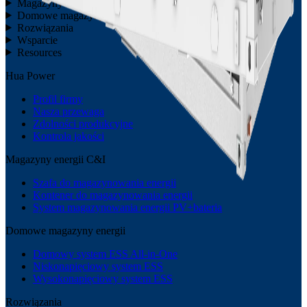
Magazyny energii C&I
Domowe magazyny energii
Rozwiązania
Wsparcie
Resources
Hua Power
Profil firmy
Nasza przewaga
Zdolności produkcyjne
Kontrola jakości
Magazyny energii C&I
Szafa do magazynowania energii
Kontener do magazynowania energii
System magazynowania energii PV+bateria
Domowe magazyny energii
Domowy system ESS All-in-One
Niskonapięciowy system ESS
Wysokonapięciowy system ESS
Rozwiązania