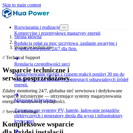
Skip to main content
Rozwiązania i realizacje
Komercyjne i przemysłowe magazyny energii
Strona główna
/
Redukcja opłat za moc szczytową, zasilanie awaryjne i
Wsparcie techniczne
wysoka dostępność 24/7 dla firm.
// Technical Support
Regulacja częstotliwości sieci
Wsparcie techniczne i
Magazynowanie energii z czasem reakcji poniżej 30 ms do
serwis posprzedażowy.
regulacji FCR/aFRR/mFRR i integracji odnawialnych źródeł
energii.
Zdalny monitoring 24/7, globalna sieć serwisowa i dedykowane
wsparcie inżynieryjne — utrzymujące systemy magazynowania
Mikrosieć hybrydowa
energii w szczytowej wydajności.
Zintegrowane systemy PV, baterie, ładowanie pojazdów
// Service offerings
elektrycznych i generatory diesla dla wysp i infrastruktury
krytycznej.
Kompleksowe wsparcie
dla każdej instalacji.