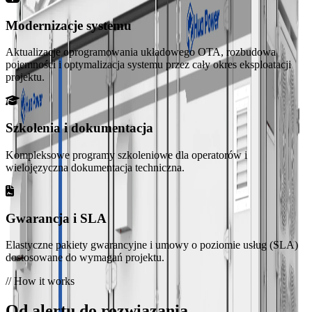
HC-UPSB4180L
Modernizacje systemu
4.18 MWh · Chłodzenie cieczą
Aktualizacje oprogramowania układowego OTA, rozbudowa
HC-UPSB5010L
pojemności i optymalizacja systemu przez cały okres eksploatacji
projektu.
5.01 MWh · Chłodzenie cieczą
Zobacz wszystkie linie produktów
Szkolenia i dokumentacja
Usługi
Wsparcie techniczne
Kompleksowe programy szkoleniowe dla operatorów i
Profesjonalna pomoc w zakresie instalacji, uruchomienia i
wielojęzyczna dokumentacja techniczna.
konserwacji.
FAQ
Gwarancja i SLA
Odpowiedzi na często zadawane pytania dotyczące naszych
Elastyczne pakiety gwarancyjne i umowy o poziomie usług (SLA)
produktów i usług.
dostosowane do wymagań projektu.
// How it works
Polityka prywatności
Od alertu do rozwiązania.
Jak gromadzimy, wykorzystujemy i chronimy Państwa dane.