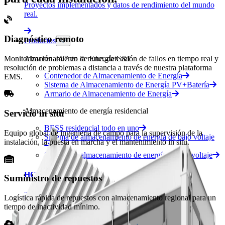
Proyectos implementados y datos de rendimiento del mundo
real.
Diagnóstico remoto
Productos
Almacenamiento de Energía C&I
Monitorización 24/7 en la nube, detección de fallos en tiempo real y
resolución de problemas a distancia a través de nuestra plataforma
Contenedor de Almacenamiento de Energía
EMS.
Sistema de Almacenamiento de Energía PV+Batería
Armario de Almacenamiento de Energía
Almacenamiento de energía residencial
Servicio in situ
BESS residencial todo en uno
Equipo global de ingeniería de campo para la supervisión de la
Sistema de almacenamiento de energía de bajo voltaje
instalación, la puesta en marcha y el mantenimiento in situ.
Sistema de almacenamiento de energía de alto voltaje
HC-UPSA2089L
Suministro de repuestos
2 MWh · Refrigeración Líquida
Logística rápida de repuestos con almacenamiento regional para un
tiempo de inactividad mínimo.
HC-UPSB4180L