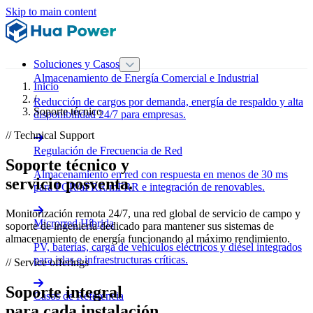
Skip to main content
Soluciones y Casos
Almacenamiento de Energía Comercial e Industrial
Inicio
/
Reducción de cargos por demanda, energía de respaldo y alta
Soporte técnico
disponibilidad 24/7 para empresas.
// Technical Support
Regulación de Frecuencia de Red
Soporte técnico y
Almacenamiento en red con respuesta en menos de 30 ms
servicio posventa.
para FCR/aFRR/mFRR e integración de renovables.
Monitorización remota 24/7, una red global de servicio de campo y
Microrred Híbrida
soporte de ingeniería dedicado para mantener sus sistemas de
almacenamiento de energía funcionando al máximo rendimiento.
PV, baterías, carga de vehículos eléctricos y diésel integrados
para islas e infraestructuras críticas.
// Service offerings
Soporte integral
Casos de Referencia
para cada instalación.