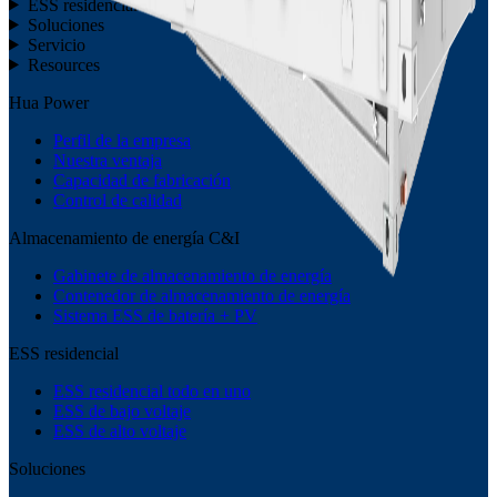
ESS residencial
Soluciones
Servicio
Resources
Hua Power
Perfil de la empresa
Nuestra ventaja
Capacidad de fabricación
Control de calidad
Almacenamiento de energía C&I
Gabinete de almacenamiento de energía
Contenedor de almacenamiento de energía
Sistema ESS de batería + PV
ESS residencial
ESS residencial todo en uno
ESS de bajo voltaje
ESS de alto voltaje
Soluciones