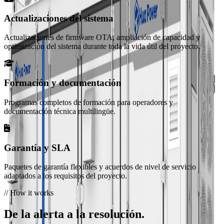
4.18 MWh · Refrigeración Líquida
Actualizaciones del sistema
HC-UPSB5010L
Actualizaciones de firmware OTA, ampliación de capacidad y
optimización del sistema durante toda la vida útil del proyecto.
5.01 MWh · Refrigeración Líquida
Ver todas las líneas de productos
Servicios
Formación y documentación
Soporte técnico
Asistencia experta para la instalación, puesta en marcha y
Programas completos de formación para operadores y
mantenimiento.
documentación técnica multilingüe.
Preguntas frecuentes
Garantía y SLA
Respuestas a preguntas comunes sobre nuestros productos y
servicios.
Paquetes de garantía flexibles y acuerdos de nivel de servicio
adaptados a los requisitos del proyecto.
Política de privacidad
// How it works
Cómo recopilamos, usamos y protegemos su información.
De la alerta a la resolución.