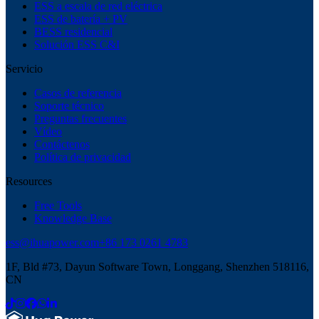
ESS a escala de red eléctrica
ESS de batería + PV
BESS residencial
Solución ESS C&I
Servicio
Casos de referencia
Soporte técnico
Preguntas frecuentes
Vídeo
Contáctenos
Política de privacidad
Resources
Free Tools
Knowledge Base
ess@ihuapower.com
+86 173 0261 4783
1F, Bld #73, Dayun Software Town, Longgang, Shenzhen 518116,
CN