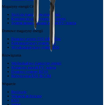
Magazyny energii C&I
Szafa do magazynowania energii
Kontener do magazynowania energii
System magazynowania energii PV+bateria
Domowe magazyny energii
Domowy system ESS All-in-One
Niskonapięciowy system ESS
Wysokonapięciowy system ESS
Rozwiązania
Wielkoskalowe magazyny energii
Magazyny energii PV+bateria
Domowe systemy BESS
Rozwiązania ESS dla C&I
Wsparcie
Realizacje
Wsparcie techniczne
FAQ
Wideo