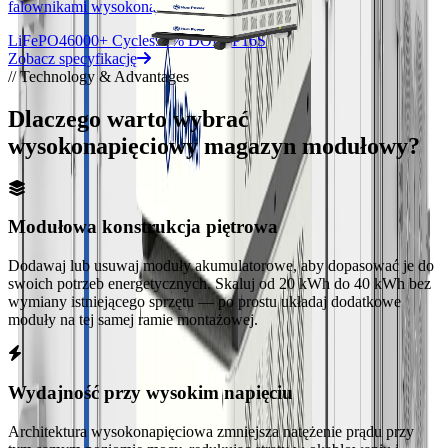
falownikami wysokonapięciowymi.
LiFePO4
6000+ Cycles
90% DOD
1P16S
Zobacz specyfikację
// Technology & Advantages
Dlaczego warto wybrać
wysokonapięciowy magazyn modułowy?
Modułowa konstrukcja piętrowa
Dodawaj lub usuwaj moduły akumulatorowe, aby dopasować je do
swoich potrzeb energetycznych. Skaluj od 20 kWh do 40 kWh bez
wymiany istniejącego sprzętu — po prostu układaj dodatkowe
moduły na tej samej ramie montażowej.
Wydajność przy wysokim napięciu
Architektura wysokonapięciowa zmniejsza natężenie prądu przy