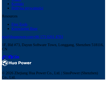
Kontakt
Polityka prywatności
Resources
Free Tools
Knowledge Base
ess@ihuapower.com
+86 173 0261 4783
1F, Bld #73, Dayun Software Town, Longgang, Shenzhen 518116,
CN
© 2026 Zhejiang Hua Power Co., Ltd. | SinoPower (Shenzhen)
Co., Ltd.