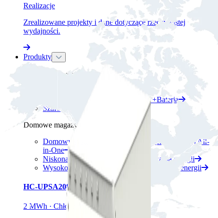
Realizacje
Zrealizowane projekty i dane dotyczące rzeczywistej
wydajności.
Produkty
Magazyny energii C&I
Kontenerowy magazyn energii
System magazynowania energii PV+Bateria
Szafowy magazyn energii
Domowe magazyny energii
Domowy system magazynowania energii (BESS) All-
in-One
Niskonapięciowy system magazynowania energii
Wysokonapięciowy system magazynowania energii
HC-UPSA2089L
2 MWh · Chłodzenie cieczą