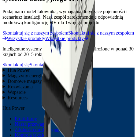
Podaj nam model falownika, wymagania dotyczące pojemności i
scenariusz instalacji. Nasz zespół zarekomenduje odpowiednią
modułową konfigurację HV dla Twojego projektu.
Skontaktuj się z naszym zespołem
Skontaktuj się z naszym zespołem
Wszystkie produkty
Wszystkie produkty
Inteligentne systemy magazynowania energii wdrożone w ponad 30
krajach od 2015 roku.
Skontaktuj się
Skontaktuj się
Hua Power
Magazyny energii C&I
Domowe magazyny energii
Rozwiązania
Wsparcie
Resources
Hua Power
Profil firmy
Nasza przewaga
Zdolności produkcyjne
Kontrola jakości