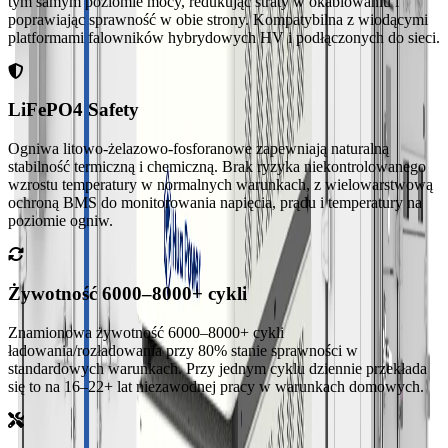
tym samym poziomie mocy, redukując straty w okablowaniu i
poprawiając sprawność w obie strony. Kompatybilna z wiodącymi
platformami falowników hybrydowych HV i podłączonych do sieci.
LiFePO4 Safety
Ogniwa litowo-żelazowo-fosforanowe zapewniają naturalną
stabilność termiczną i chemiczną. Brak ryzyka niekontrolowanego
wzrostu temperatury w normalnych warunkach, z wielowarstwową
ochroną BMS do monitorowania napięcia, prądu i temperatury na
poziomie ogniw.
Żywotność 6000–8000+ cykli
Znamionowa żywotność 6000–8000+ cykli
ładowania/rozładowania przy 80% stanie sprawności w
standardowych warunkach. Przy jednym cyklu dziennie przekłada
się to na 16–22+ lat niezawodnej pracy w warunkach domowych.