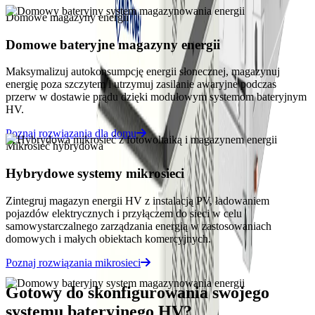
Domowe magazyny energii
Domowe bateryjne magazyny energii
Maksymalizuj autokonsumpcję energii słonecznej, magazynuj
energię poza szczytem i utrzymuj zasilanie awaryjne podczas
przerw w dostawie prądu dzięki modułowym systemom bateryjnym
HV.
Poznaj rozwiązania dla domu
Mikrosieć hybrydowa
Hybrydowe systemy mikrosieci
Zintegruj magazyn energii HV z instalacją PV, ładowaniem
pojazdów elektrycznych i przyłączem do sieci w celu
samowystarczalnego zarządzania energią w zastosowaniach
domowych i małych obiektach komercyjnych.
Poznaj rozwiązania mikrosieci
Gotowy do skonfigurowania swojego
systemu bateryjnego HV?