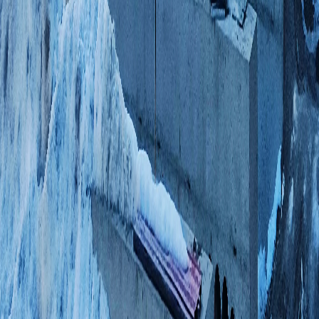
Domowy system ESS All-in-One
Niskonapięciowy system ESS
Wysokonapięciowy system ESS
Rozwiązania
Wielkoskalowe magazyny energii
Magazyny energii PV+bateria
Domowe systemy BESS
Rozwiązania ESS dla C&I
Wsparcie
Realizacje
Wsparcie techniczne
FAQ
Wideo
Kontakt
Polityka prywatności
Resources
Free Tools
Knowledge Base