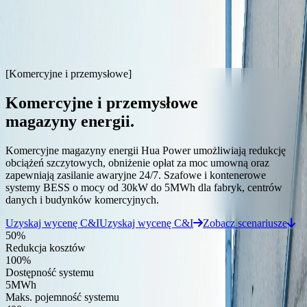
Skip to main content
Rozwiązania i realizacje
[Komercyjne i przemysłowe]
Komercyjne i przemysłowe magazyny energii
Komercyjne i przemysłowe
Redukcja opłat za moc szczytową, zasilanie awaryjne i
wysoka dostępność 24/7 dla firm.
magazyny energii.
Regulacja częstotliwości sieci
Komercyjne magazyny energii Hua Power umożliwiają redukcję
obciążeń szczytowych, obniżenie opłat za moc umowną oraz
Magazynowanie energii z czasem reakcji poniżej 30 ms do
zapewniają zasilanie awaryjne 24/7. Szafowe i kontenerowe
regulacji FCR/aFRR/mFRR i integracji odnawialnych źródeł
systemy BESS o mocy od 30kW do 5MWh dla fabryk, centrów
energii.
danych i budynków komercyjnych.
Uzyskaj wycenę C&I
Uzyskaj wycenę C&I
Zobacz scenariusze
Mikrosieć hybrydowa
50
%
Redukcja kosztów
Zintegrowane systemy PV, baterie, ładowanie pojazdów
100
%
elektrycznych i generatory diesla dla wysp i infrastruktury
Dostępność systemu
krytycznej.
5
MWh
Maks. pojemność systemu