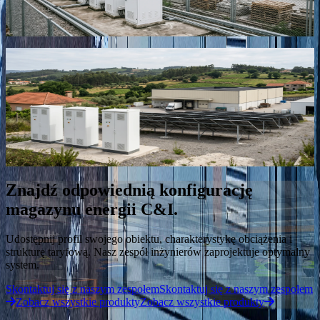
Cementownia Lanxi
Lanxi, Zhejiang, Chiny · 0.7 MW / 1.505 MWh
C&I ESS
“
System on/off-grid HC1075S połączony z instalacją PV 600 kW
sprzężoną po stronie AC dla zakładu produkcyjnego działającego 24
godziny na dobę, zatrudniającego 300 pracowników.
”
Portugalia Águeda C&I ESS
Águeda, Portugalia · 500 kW / 1.075 MWh
Znajdź odpowiednią konfigurację
magazynu energii C&I.
Udostępnij profil swojego obiektu, charakterystykę obciążenia i
strukturę taryfową. Nasz zespół inżynierów zaprojektuje optymalny
system.
Skontaktuj się z naszym zespołem
Skontaktuj się z naszym zespołem
Zobacz wszystkie produkty
Zobacz wszystkie produkty