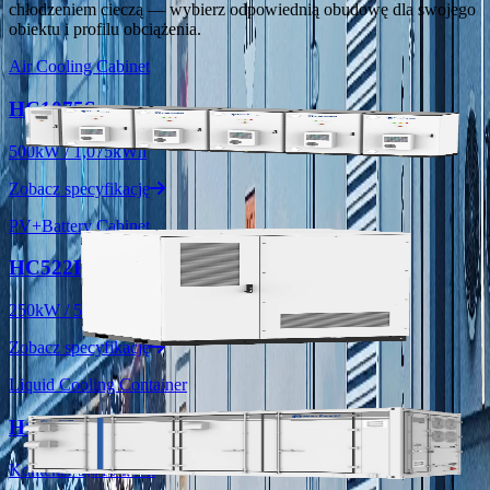
chłodzeniem cieczą — wybierz odpowiednią obudowę dla swojego
obiektu i profilu obciążenia.
Air Cooling Cabinet
HC1075S
500kW / 1,075kWh
Zobacz specyfikację
PV+Battery Cabinet
HC522P
250kW / 522kWh
Zobacz specyfikację
Liquid Cooling Container
HC5010L
Kontener 5,010 kWh