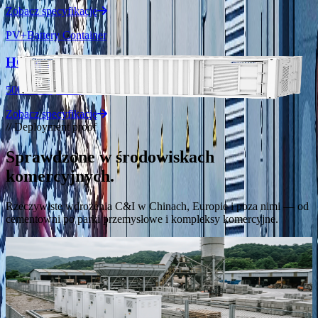
Zobacz specyfikację
PV+Battery Container
HC1205P
500kW / 1,205kWh
Zobacz specyfikację
// Deployment proof
Sprawdzone w środowiskach
komercyjnych.
Rzeczywiste wdrożenia C&I w Chinach, Europie i poza nimi — od
cementowni po parki przemysłowe i kompleksy komercyjne.
Redukcja mocy szczytowej C&I
“
Siedem szaf z chłodzeniem cieczą o mocy 100 kW / 215 kWh
zapewniających redukcję mocy szczytowej i ładowanie w dolinie
obciążenia dla producenta wyrobów cementowych.
”