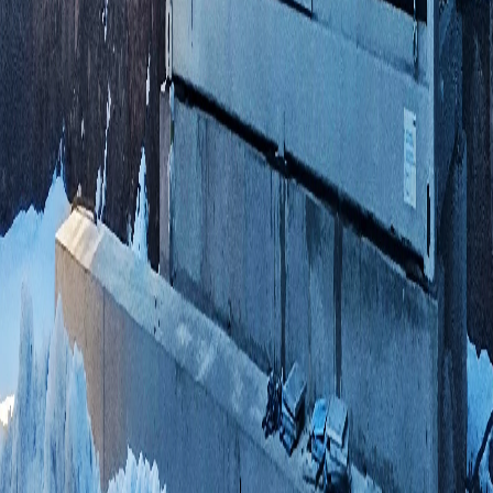
Inteligentne systemy magazynowania energii wdrożone w ponad 30
krajach od 2015 roku.
Skontaktuj się
Skontaktuj się
Hua Power
Magazyny energii C&I
Domowe magazyny energii
Rozwiązania
Wsparcie
Resources
Hua Power
Profil firmy
Nasza przewaga
Zdolności produkcyjne
Kontrola jakości
Magazyny energii C&I
Szafa do magazynowania energii
Kontener do magazynowania energii
System magazynowania energii PV+bateria
Domowe magazyny energii