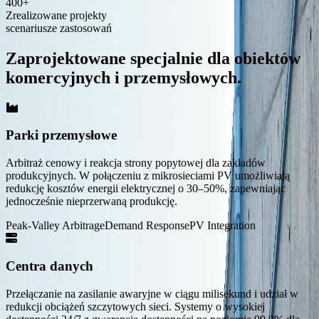
400
+
Realizacje
Zrealizowane projekty
scenariusze zastosowań
Zrealizowane projekty i dane dotyczące rzeczywistej
wydajności.
Zaprojektowane specjalnie dla obiektów
komercyjnych i przemysłowych.
Produkty
Magazyny energii C&I
Kontenerowy magazyn energii
Parki przemysłowe
System magazynowania energii PV+Bateria
Szafowy magazyn energii
Arbitraż cenowy i reakcja strony popytowej dla zakładów
produkcyjnych. W połączeniu z mikrosieciami PV umożliwiają
Domowe magazyny energii
redukcję kosztów energii elektrycznej o 30–50%, zapewniając
jednocześnie nieprzerwaną produkcję.
Domowy system magazynowania energii (BESS) All-
in-One
Peak-Valley Arbitrage
Demand Response
PV Integration
Niskonapięciowy system magazynowania energii
Wysokonapięciowy system magazynowania energii
Centra danych
HC-UPSA2089L
Przełączanie na zasilanie awaryjne w ciągu milisekund i udział w
2 MWh · Chłodzenie cieczą
redukcji obciążeń szczytowych sieci. Systemy o wysokiej