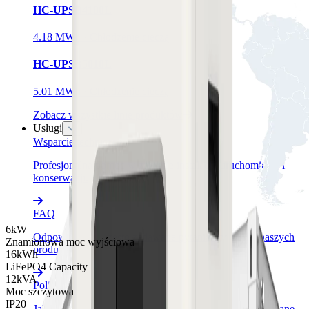
HC-UPSB4180L
4.18 MWh · Chłodzenie cieczą
HC-UPSB5010L
5.01 MWh · Chłodzenie cieczą
Zobacz wszystkie linie produktów
Usługi
Wsparcie techniczne
Profesjonalna pomoc w zakresie instalacji, uruchomienia i
konserwacji.
FAQ
6kW
Odpowiedzi na często zadawane pytania dotyczące naszych
Znamionowa moc wyjściowa
produktów i usług.
16kWh
LiFePO4 Capacity
12kVA
Polityka prywatności
Moc szczytowa
IP20
Jak gromadzimy, wykorzystujemy i chronimy Państwa dane.