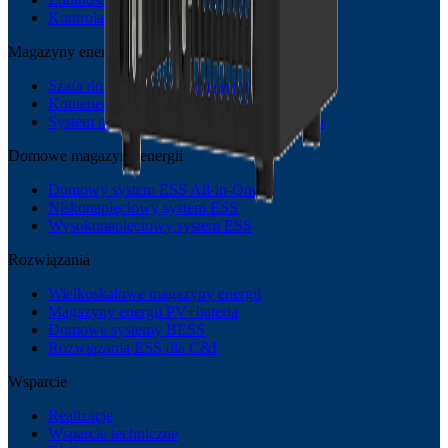
Kontrola jakości
Magazyny energii C&I
Szafa do magazynowania energii
Kontener do magazynowania energii
System magazynowania energii PV+bateria
Domowe magazyny energii
Domowy system ESS All-in-One
Niskonapięciowy system ESS
Wysokonapięciowy system ESS
Rozwiązania
Wielkoskalowe magazyny energii
Magazyny energii PV+bateria
Domowe systemy BESS
Rozwiązania ESS dla C&I
Wsparcie
Realizacje
Wsparcie techniczne