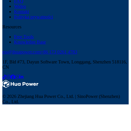
FAQ
Wideo
Kontakt
Polityka prywatności
Resources
Free Tools
Knowledge Base
ess@ihuapower.com
+86 173 0261 4783
1F, Bld #73, Dayun Software Town, Longgang, Shenzhen 518116,
CN
© 2026 Zhejiang Hua Power Co., Ltd. | SinoPower (Shenzhen)
Co., Ltd.