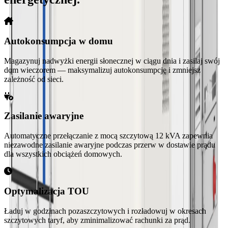
Autokonsumpcja w domu
Magazynuj nadwyżki energii słonecznej w ciągu dnia i zasilaj swój
dom wieczorem — maksymalizuj autokonsumpcję i zmniejsz
zależność od sieci.
Zasilanie awaryjne
Automatyczne przełączanie z mocą szczytową 12 kVA zapewnia
niezawodne zasilanie awaryjne podczas przerw w dostawie prądu
dla wszystkich obciążeń domowych.
Optymalizacja TOU
Ładuj w godzinach pozaszczytowych i rozładowuj w okresach
szczytowych taryf, aby zminimalizować rachunki za prąd.