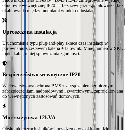
Falownik, bateria LiFePO4, BMS i EMS zintegrowane w jednej
obudowie wewnętrznej IP20 — bez zewnętrznego falownika, bez
okablowania między modułami w miejscu instalacji.
Uproszczona instalacja
Uruchomienie typu plug-and-play skraca czas instalacji w
porównaniu z zestawem bateria + falownik. Mniej numerów SKU,
mniej kabli, mniej sprawdzania zgodności.
Bezpieczeństwo wewnętrzne IP20
Wielowarstwowa ochrona BMS z zarządzaniem termicznym,
zabezpieczeniami nadprądowymi i zwarciowymi, zaprojektowana
do wewnętrznych zastosowań domowych.
Moc szczytowa 12kVA
Obsługuje rozruch silników i urządzeń o wysokim prądzie