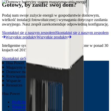
Gotowy, by zasilić swój dom?
Podaj nam swoje zużycie energii w gospodarstwie domowym,
wielkość instalacji fotowoltaicznej i wymagania dotyczące zasilania
awaryjnego. Nasz zespół zarekomenduje odpowiednią konfigurację.
Skontaktuj się z naszym zespołem
Skontaktuj się z naszym zespołem
Wszystkie produkty
Wszystkie produkty
Inteligentne systemy magazynowania energii wdrożone w ponad 30
krajach od 2015 roku.
Skontaktuj się
Skontaktuj się
Hua Power
Magazyny energii C&I
Domowe magazyny energii
Rozwiązania
Wsparcie
Resources
Hua Power
Profil firmy
Nasza przewaga
Zdolności produkcyjne