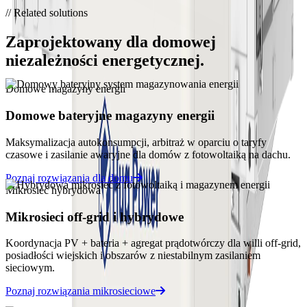
// Related solutions
Zaprojektowany dla domowej
niezależności energetycznej.
Domowe magazyny energii
Domowe bateryjne magazyny energii
Maksymalizacja autokonsumpcji, arbitraż w oparciu o taryfy
czasowe i zasilanie awaryjne dla domów z fotowoltaiką na dachu.
Poznaj rozwiązania dla domu
Mikrosieć hybrydowa
Mikrosieci off-grid i hybrydowe
Koordynacja PV + bateria + agregat prądotwórczy dla willi off-grid,
posiadłości wiejskich i obszarów z niestabilnym zasilaniem
sieciowym.
Poznaj rozwiązania mikrosieciowe