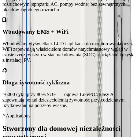
rozruchowym (sprężarki AC, pompy wodne) bez zewnętrznych
układów łagodnego rozruchu.
Wbudowany EMS + WiFi
Wbudowany wyświetlacz LCD i aplikacja do monitorowania przez
WiFi zapewniają właścicielom domów natychmiastowy wgląd w
czasie rzeczywistym w stan naładowania (SOC), obciążenie i uzysk
z instalacji PV.
Długa żywotność cykliczna
≥6000 cykli przy 80% SOH — ogniwa LiFePO4 klasy A
zapewniają ponad dziesięcioletnią żywotność przy codziennym
użytkowaniu na potrzeby własne.
// Applications
Stworzony dla domowej niezależności
energetycznej.