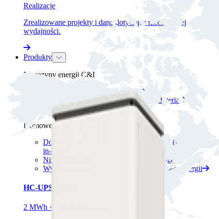
Realizacje
Zrealizowane projekty i dane dotyczące rzeczywistej
wydajności.
Produkty
Magazyny energii C&I
Kontenerowy magazyn energii
System magazynowania energii PV+Bateria
Szafowy magazyn energii
Domowe magazyny energii
Domowy system magazynowania energii (BESS) All-
in-One
Niskonapięciowy system magazynowania energii
Wysokonapięciowy system magazynowania energii
HC-UPSA2089L
2 MWh · Chłodzenie cieczą