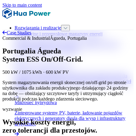
Skip to main content
Rozwiązania i realizacje
Case Studies
Komercyjne i przemysłowe magazyny energii
Commercial & Industrial
Águeda, Portugalia
Redukcja opłat za moc szczytową, zasilanie awaryjne i
Portugalia Águeda
wysoka dostępność 24/7 dla firm.
System ESS On/Off-Grid.
Regulacja częstotliwości sieci
500 kW / 1075 kWh · 600 kW PV
Magazynowanie energii z czasem reakcji poniżej 30 ms do
regulacji FCR/aFRR/mFRR i integracji odnawialnych źródeł
System magazynowania energii słonecznej on/off-grid po stronie
energii.
użytkownika dla zakładu produkcyjnego działającego 24 godziny
na dobę — obniżający szczytowe taryfy i utrzymujący ciągłość
produkcji podczas każdego zdarzenia sieciowego.
Mikrosieć hybrydowa
wyzwanie
Zintegrowane systemy PV, baterie, ładowanie pojazdów
elektrycznych i generatory diesla dla wysp i infrastruktury
Wysokie koszty energii,
krytycznej.
zero tolerancji dla przestojów.