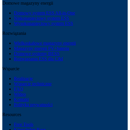
Domowe magazyny energii
Domowy system ESS All-in-One
Niskonapięciowy system ESS
Wysokonapięciowy system ESS
Rozwiązania
Wielkoskalowe magazyny energii
Magazyny energii PV+bateria
Domowe systemy BESS
Rozwiązania ESS dla C&I
Wsparcie
Realizacje
Wsparcie techniczne
FAQ
Wideo
Kontakt
Polityka prywatności
Resources
Free Tools
Knowledge Base