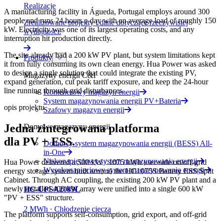
Realizacje
A manufacturing facility in Águeda, Portugal employs around 300
people and runs 24 hours a day with an average load of roughly 150
Zrealizowane projekty i dane dotyczące rzeczywistej
kW. Electricity was one of its largest operating costs, and any
wydajności.
interruption hit production directly.
The site already had a 200 kW PV plant, but system limitations kept
Produkty
it from fully consuming its own clean energy. Hua Power was asked
to design a single solution that could integrate the existing PV,
Magazyny energii C&I
expand generation, cut peak tariff exposure, and keep the 24-hour
line running through grid disturbances.
Kontenerowy magazyn energii
System magazynowania energii PV+Bateria
opis projektu
Szafowy magazyn energii
Jedna zintegrowana platforma
Domowe magazyny energii
dla PV + ESS.
Domowy system magazynowania energii (BESS) All-
in-One
Niskonapięciowy system magazynowania energii
Hua Power delivered a 500 kW / 1075 kWh user-side on/off-grid
Wysokonapięciowy system magazynowania energii
energy storage system built around the HC1075S Battery ESS Split
Cabinet. Through AC coupling, the existing 200 kW PV plant and a
newly installed 400 kW array were unified into a single 600 kW
HC-UPSA2089L
"PV + ESS" structure.
2 MWh · Chłodzenie cieczą
The platform supports self-consumption, grid export, and off-grid