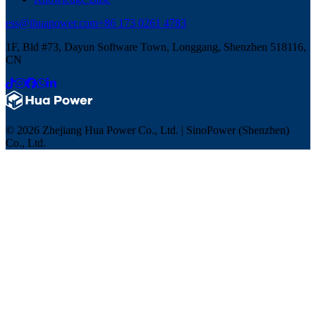
ess@ihuapower.com
+86 173 0261 4783
1F, Bld #73, Dayun Software Town, Longgang, Shenzhen 518116,
CN
© 2026 Zhejiang Hua Power Co., Ltd. | SinoPower (Shenzhen)
Co., Ltd.