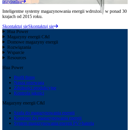
przypadku
Inteligentne systemy magazynowania energii wdrożone w ponad 30
krajach od 2015 roku.
Skontaktuj się
Skontaktuj się
Hua Power
Magazyny energii C&I
Domowe magazyny energii
Rozwiązania
Wsparcie
Resources
Hua Power
Profil firmy
Nasza przewaga
Zdolności produkcyjne
Kontrola jakości
Magazyny energii C&I
Szafa do magazynowania energii
Kontener do magazynowania energii
System magazynowania energii PV+bateria