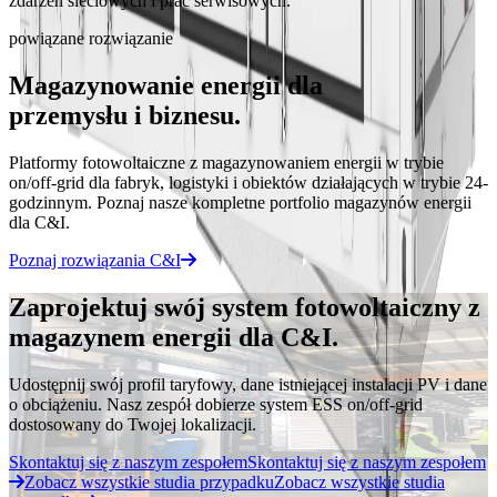
zdarzeń sieciowych i prac serwisowych.
powiązane rozwiązanie
Magazynowanie energii dla
przemysłu i biznesu.
Platformy fotowoltaiczne z magazynowaniem energii w trybie
on/off-grid dla fabryk, logistyki i obiektów działających w trybie 24-
godzinnym. Poznaj nasze kompletne portfolio magazynów energii
dla C&I.
Poznaj rozwiązania C&I
Zaprojektuj swój system fotowoltaiczny z
magazynem energii dla C&I.
Udostępnij swój profil taryfowy, dane istniejącej instalacji PV i dane
o obciążeniu. Nasz zespół dobierze system ESS on/off-grid
dostosowany do Twojej lokalizacji.
Skontaktuj się z naszym zespołem
Skontaktuj się z naszym zespołem
Zobacz wszystkie studia przypadku
Zobacz wszystkie studia