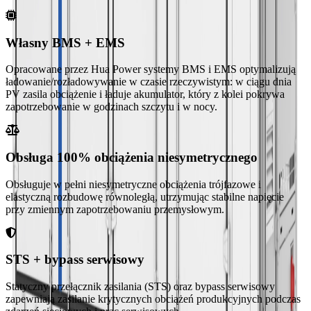
Własny BMS + EMS
Opracowane przez Hua Power systemy BMS i EMS optymalizują
ładowanie/rozładowywanie w czasie rzeczywistym: w ciągu dnia
PV zasila obciążenie i ładuje akumulator, który z kolei pokrywa
zapotrzebowanie w godzinach szczytu i w nocy.
Obsługa 100% obciążenia niesymetrycznego
Obsługuje w pełni niesymetryczne obciążenia trójfazowe i
elastyczną rozbudowę równoległą, utrzymując stabilne napięcie
przy zmiennym zapotrzebowaniu przemysłowym.
STS + bypass serwisowy
Statyczny przełącznik zasilania (STS) oraz bypass serwisowy
zapewniają zasilanie krytycznych obciążeń produkcyjnych podczas