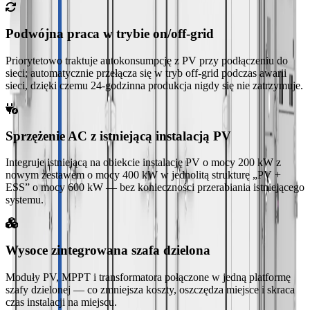
Podwójna praca w trybie on/off-grid
Priorytetowo traktuje autokonsumpcję z PV przy podłączeniu do
sieci; automatycznie przełącza się w tryb off-grid podczas awarii
sieci, dzięki czemu 24-godzinna produkcja nigdy się nie zatrzymuje.
Sprzężenie AC z istniejącą instalacją PV
Integruje istniejącą na obiekcie instalację PV o mocy 200 kW z
nowym zestawem o mocy 400 kW w jednolitą strukturę „PV +
ESS” o mocy 600 kW — bez konieczności przerabiania istniejącego
systemu.
Wysoce zintegrowana szafa dzielona
Moduły PV, MPPT i transformatora połączone w jedną platformę
szafy dzielonej — co zmniejsza koszty, oszczędza miejsce i skraca
czas instalacji na miejscu.