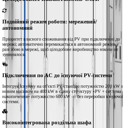
Подвійний режим роботи: мережевий/
автономний
Пріоритет власного споживання від PV при підключенні до
мережі; автоматично перемикається в автономний режим у
разі збою в мережі, щоб цілодобове виробництво ніколи не
зупинялося.
Підключення по AC до існуючої PV-системи
Інтегрує існуючу на об'єкті PV-станцію потужністю 200 kW з
новим масивом на 400 kW в єдину структуру «PV + система
накопичення» потужністю 600 kW — без переробки існуючої
системи.
Високоінтегрована роздільна шафа