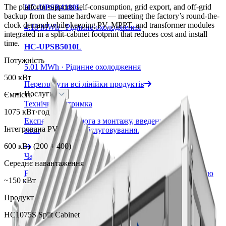
The platform supports self-consumption, grid export, and off-grid
HC-UPSB4180L
backup from the same hardware — meeting the factory’s round-the-
clock demand while keeping PV, MPPT, and transformer modules
4.18 MWh · Рідинне охолодження
integrated in a split-cabinet footprint that reduces cost and install
time.
HC-UPSB5010L
Потужність
5.01 MWh · Рідинне охолодження
500 кВт
Переглянути всі лінійки продуктів
Послуги
Ємність
Технічна підтримка
1075 кВт·год
Експертна допомога з монтажу, введення в
Інтегрована PV
експлуатацію та обслуговування.
600 кВт (200 + 400)
Часті запитання
Середнє навантаження
Відповіді на поширені запитання про нашу продукцію
~150 кВт
та послуги.
Продукт
Політика конфіденційності
HC1075S Split Cabinet
Як ми збираємо, використовуємо та захищаємо вашу