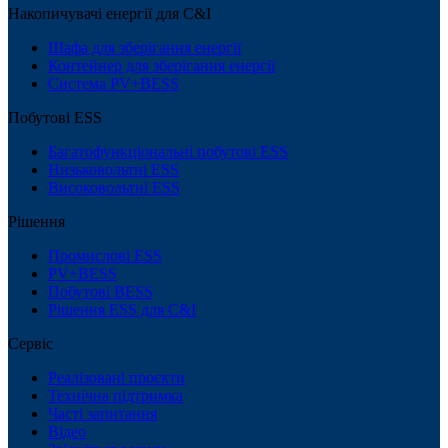
Накопичувачі енергії для C&I
Шафа для зберігання енергії
Контейнер для зберігання енергії
Система PV+BESS
Побутові ESS
Багатофункціональні побутові ESS
Низьковольтні ESS
Високовольтні ESS
Рішення
Промислові ESS
PV+BESS
Побутові BESS
Рішення ESS для C&I
Сервіс
Реалізовані проєкти
Технічна підтримка
Часті запитання
Відео