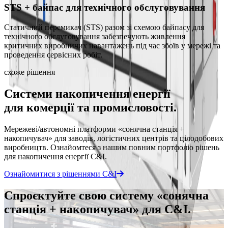
STS + байпас для технічного обслуговування
Статичний перемикач (STS) разом зі схемою байпасу для
технічного обслуговування забезпечують живлення
критичних виробничих навантажень під час збоїв у мережі та
проведення сервісних робіт.
схоже рішення
Системи накопичення енергії
для комерції та промисловості.
Мережеві/автономні платформи «сонячна станція +
накопичувач» для заводів, логістичних центрів та цілодобових
виробництв. Ознайомтеся з нашим повним портфоліо рішень
для накопичення енергії C&I.
Ознайомитися з рішеннями C&I
Спроєктуйте свою систему «сонячна
станція + накопичувач» для C&I.