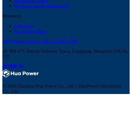
Зв'яжіться з нами
Політика конфіденційності
Resources
Free Tools
Knowledge Base
ess@ihuapower.com
+86 173 0261 4783
1F, Bld #73, Dayun Software Town, Longgang, Shenzhen 518116,
CN
© 2026 Zhejiang Hua Power Co., Ltd. | SinoPower (Shenzhen)
Co., Ltd.