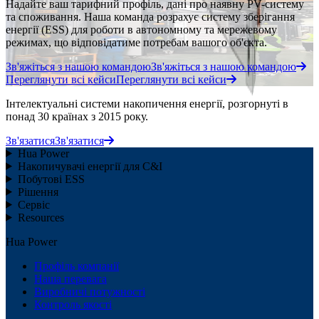
Надайте ваш тарифний профіль, дані про наявну PV-систему
та споживання. Наша команда розрахує систему зберігання
енергії (ESS) для роботи в автономному та мережевому
режимах, що відповідатиме потребам вашого об'єкта.
Зв'яжіться з нашою командою
Зв'яжіться з нашою командою
Переглянути всі кейси
Переглянути всі кейси
Інтелектуальні системи накопичення енергії, розгорнуті в
понад 30 країнах з 2015 року.
Зв'язатися
Зв'язатися
Hua Power
Накопичувачі енергії для C&I
Побутові ESS
Рішення
Сервіс
Resources
Hua Power
Профіль компанії
Наша перевага
Виробничі потужності
Контроль якості