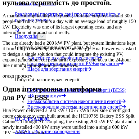
нульова терпимість до простоїв.
Приклади проєктів
Реалізовані проєкти та дані про продуктивність у
A manufacturing facility in Águeda, Portugal employs around 300
реальних умовах.
people and runs 24 hours a day with an average load of roughly 150
kW. Electricity was one of its largest operating costs, and any
interruption hit production directly.
Продукція
The site already had a 200 kW PV plant, but system limitations kept
Системи зберігання енергії для C&I
it from fully consuming its own clean energy. Hua Power was asked
to design a single solution that could integrate the existing PV,
Контейнер для зберігання енергії
expand generation, cut peak tariff exposure, and keep the 24-hour
Система зберігання енергії PV+акумулятор
line running through grid disturbances.
Шафа для зберігання енергії
огляд проєкту
Побутові накопичувачі енергії
Одна інтегрована платформа
Побутова система накопичення енергії (BESS)
«Все-в-одному»
для PV + ESS.
Низьковольтна система накопичення енергії
Високовольтна система накопичення енергії
Hua Power delivered a 500 kW / 1075 kWh user-side on/off-grid
energy storage system built around the HC1075S Battery ESS Split
HC-UPSA2089L
Cabinet. Through AC coupling, the existing 200 kW PV plant and a
newly installed 400 kW array were unified into a single 600 kW
2 MWh · Рідинне охолодження
"PV + ESS" structure.