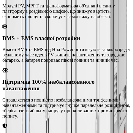
Модулі PV, MPPT та трансформатора об'єднані в єдину
платформу з роздільною шафою, що знижує вартість,
економить площу та скорочує час монтажу на об'єкті.
BMS + EMS власної розробки
Власні BMS та EMS від Hua Power оптимізують заряд/розряд у
реальному часі: вдень PV живить навантаження та заряджає
батарею, а батарея покриває пікові години та нічний час.
Підтримка 100% незбалансованого
навантаження
Справляється з повністю незбалансованими трифазними
навантаженнями та підтримує гнучке паралельне розширення,
зберігаючи стабільну напругу при коливаннях промислового
попиту.