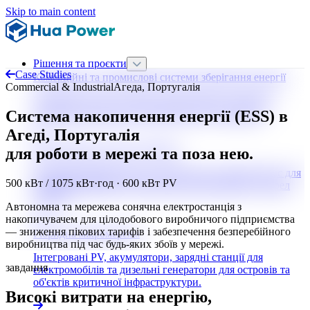
Skip to main content
Рішення та проєкти
Case Studies
Комерційні та промислові системи зберігання енергії
Commercial & Industrial
Агеда, Португалія
Зниження плати за пікове навантаження, резервне
Система накопичення енергії (ESS) в
живлення та висока доступність 24/7 для бізнесу.
Агеді, Португалія
Регулювання частоти в мережі
для роботи в мережі та поза нею.
Мережеві накопичувачі з часом відгуку менше 30 мс для
500 кВт / 1075 кВт·год · 600 кВт PV
FCR/aFRR/mFRR та інтеграції відновлюваних джерел
енергії.
Автономна та мережева сонячна електростанція з
накопичувачем для цілодобового виробничого підприємства
— зниження пікових тарифів і забезпечення безперебійного
Гібридна мікромережа
виробництва під час будь-яких збоїв у мережі.
Інтегровані PV, акумулятори, зарядні станції для
завдання
електромобілів та дизельні генератори для островів та
об'єктів критичної інфраструктури.
Високі витрати на енергію,