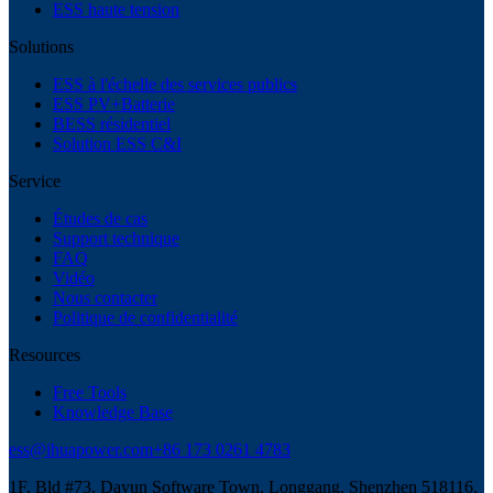
ESS haute tension
Solutions
ESS à l'échelle des services publics
ESS PV+Batterie
BESS résidentiel
Solution ESS C&I
Service
Études de cas
Support technique
FAQ
Vidéo
Nous contacter
Politique de confidentialité
Resources
Free Tools
Knowledge Base
ess@ihuapower.com
+86 173 0261 4783
1F, Bld #73, Dayun Software Town, Longgang, Shenzhen 518116,