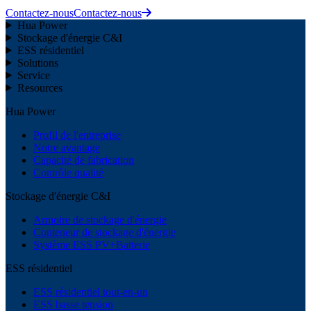
Contactez-nous
Contactez-nous
Hua Power
Stockage d'énergie C&I
ESS résidentiel
Solutions
Service
Resources
Hua Power
Profil de l'entreprise
Notre avantage
Capacité de fabrication
Contrôle qualité
Stockage d'énergie C&I
Armoire de stockage d'énergie
Conteneur de stockage d'énergie
Système ESS PV+Batterie
ESS résidentiel
ESS résidentiel tout-en-un
ESS basse tension