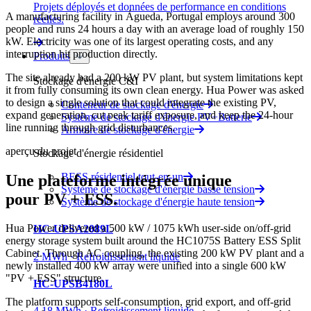
Projets déployés et données de performance en conditions
A manufacturing facility in Águeda, Portugal employs around 300
réelles.
people and runs 24 hours a day with an average load of roughly 150
kW. Electricity was one of its largest operating costs, and any
interruption hit production directly.
Produits
The site already had a 200 kW PV plant, but system limitations kept
Stockage d'énergie C&I
it from fully consuming its own clean energy. Hua Power was asked
to design a single solution that could integrate the existing PV,
Conteneur de stockage d'énergie
expand generation, cut peak tariff exposure, and keep the 24-hour
Système de stockage d'énergie PV+Batterie
line running through grid disturbances.
Armoire de stockage d'énergie
aperçu du projet
Stockage d'énergie résidentiel
BESS résidentiel tout-en-un
Une plateforme intégrée unique
Système de stockage d'énergie basse tension
pour PV + ESS.
Système de stockage d'énergie haute tension
Hua Power delivered a 500 kW / 1075 kWh user-side on/off-grid
HC-UPSA2089L
energy storage system built around the HC1075S Battery ESS Split
Cabinet. Through AC coupling, the existing 200 kW PV plant and a
2 MWh · Refroidissement liquide
newly installed 400 kW array were unified into a single 600 kW
"PV + ESS" structure.
HC-UPSB4180L
The platform supports self-consumption, grid export, and off-grid
4.18 MWh · Refroidissement liquide