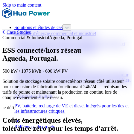
Skip to main content
Solutions et études de cas
Case Studies
Stockage d'énergie commercial et industriel
Commercial & Industrial
Águeda, Portugal
Réduction des frais de demande, alimentation de secours et
ESS connecté/hors réseau
haute disponibilité 24/7 pour les entreprises.
Águeda, Portugal.
Régulation de la fréquence du réseau
500 kW / 1075 kWh · 600 kW PV
Stockage sur le réseau avec réponse en moins de 30 ms pour
FCR/aFRR/mFRR et l'intégration des énergies renouvelables.
Solution de stockage solaire connecté/hors réseau côté utilisateur
pour une usine de fabrication fonctionnant 24h/24 — réduisant les
tarifs de pointe et maintenant la production en continu lors de
Microréseau hybride
chaque événement sur le réseau.
PV, batterie, recharge de VE et diesel intégrés pour les îles et
le défi
les infrastructures critiques.
Coûts énergétiques élevés,
Références de projets
tolérance zéro pour les temps d'arrêt.