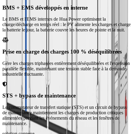
BMS + EMS développés en interne
Le BMS et l'EMS internes de Hua Power optimisent la
charge/décharge en temps réel : le PV alimente les charges et charge
la batterie le jour, la batterie couvre les heures de pointe et la nuit.
Prise en charge des charges 100 % déséquilibrées
Gère les charges triphasées entièrement déséquilibrées et l'extension
parallèle flexible, maintenant une tension stable face à la demande
industrielle fluctuante.
STS + bypass de maintenance
Le commutateur de transfert statique (STS) et un circuit de bypass
de maintenance maintiennent les charges de production critiques
alimentées pendant les événements du réseau et les fenêtres de
maintenance.
solution connexe