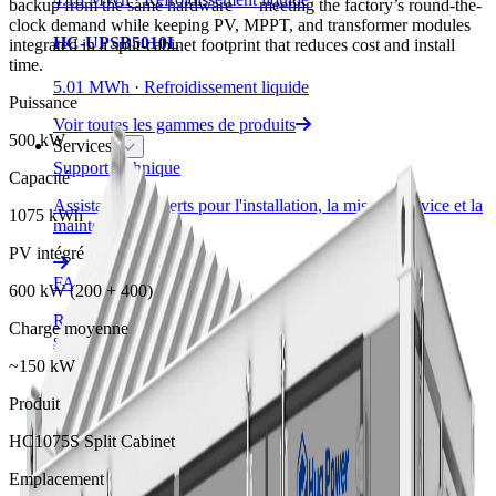
backup from the same hardware — meeting the factory’s round-the-
clock demand while keeping PV, MPPT, and transformer modules
HC-UPSB5010L
integrated in a split-cabinet footprint that reduces cost and install
time.
5.01 MWh · Refroidissement liquide
Puissance
Voir toutes les gammes de produits
500 kW
Services
Support technique
Capacité
Assistance d'experts pour l'installation, la mise en service et la
1075 kWh
maintenance.
PV intégré
FAQ
600 kW (200 + 400)
Réponses aux questions fréquentes sur nos produits et
Charge moyenne
services.
~150 kW
Politique de confidentialité
Produit
Comment nous collectons, utilisons et protégeons vos
HC1075S Split Cabinet
informations.
Emplacement