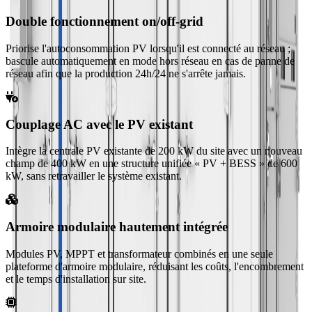
Double fonctionnement on/off-grid
Priorise l'autoconsommation PV lorsqu'il est connecté au réseau ;
bascule automatiquement en mode hors réseau en cas de panne de
réseau afin que la production 24h/24 ne s'arrête jamais.
Couplage AC avec le PV existant
Intègre la centrale PV existante de 200 kW du site avec un nouveau
champ de 400 kW en une structure unifiée « PV + BESS » de 600
kW, sans retravailler le système existant.
Armoire modulaire hautement intégrée
Modules PV, MPPT et transformateur combinés en une seule
plateforme d'armoire modulaire, réduisant les coûts, l'encombrement
et le temps d'installation sur site.