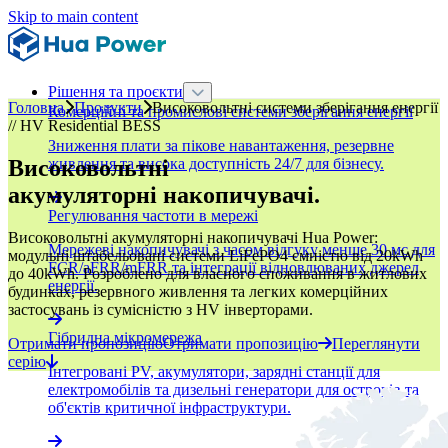
Skip to main content
Рішення та проєкти
Головна
Продукти
Високовольтні системи зберігання енергії
Комерційні та промислові системи зберігання енергії
// HV Residential BESS
Зниження плати за пікове навантаження, резервне
Високовольтні
живлення та висока доступність 24/7 для бізнесу.
акумуляторні накопичувачі.
Регулювання частоти в мережі
Високовольтні акумуляторні накопичувачі Hua Power:
Мережеві накопичувачі з часом відгуку менше 30 мс для
модульні штабельовані системи LiFePO4 ємністю від 20kWh
FCR/aFRR/mFRR та інтеграції відновлюваних джерел
до 40kWh. Розроблено для власного споживання в житлових
енергії.
будинках, резервного живлення та легких комерційних
застосувань із сумісністю з HV інверторами.
Гібридна мікромережа
Отримати пропозицію
Отримати пропозицію
Переглянути
серію
Інтегровані PV, акумулятори, зарядні станції для
електромобілів та дизельні генератори для островів та
об'єктів критичної інфраструктури.