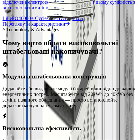
відключень електроенергії, зберігаючи при цьому сумісність з
високовольтними інверторами.
LiFePO4
6000+ Cycles
90% DOD
1P16S
Переглянути характеристики
// Technology & Advantages
Чому варто обрати високовольтні
штабельовані накопичувачі?
Модульна штабельована конструкція
Додавайте або видаляйте модулі батарей відповідно до ваших
енергетичних потреб. Масштабуйте від 20kWh до 40kWh без
заміни наявного обладнання — просто встановлюйте
додаткові модулі на ту саму стійку.
Високовольтна ефективність