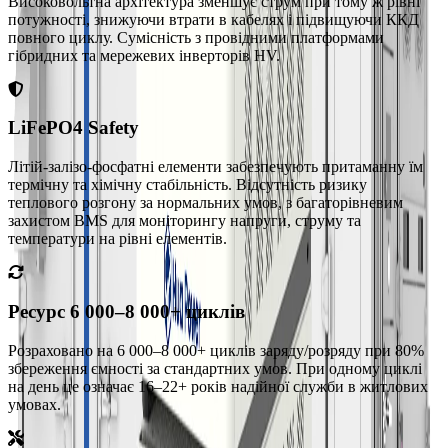
Високовольтна архітектура зменшує струм при тому ж рівні
потужності, знижуючи втрати в кабелях і підвищуючи ККД
повного циклу. Сумісність з провідними платформами
гібридних та мережевих інверторів HV.
LiFePO4 Safety
Літій-залізо-фосфатні елементи забезпечують притаманну їм
термічну та хімічну стабільність. Відсутність ризику
теплового розгону за нормальних умов, з багаторівневим
захистом BMS для моніторингу напруги, струму та
температури на рівні елементів.
Ресурс 6 000–8 000+ циклів
Розраховано на 6 000–8 000+ циклів заряду/розряду при 80%
збереження ємності за стандартних умов. При одному циклі
на день це означає 16–22+ років надійної служби в житлових
умовах.