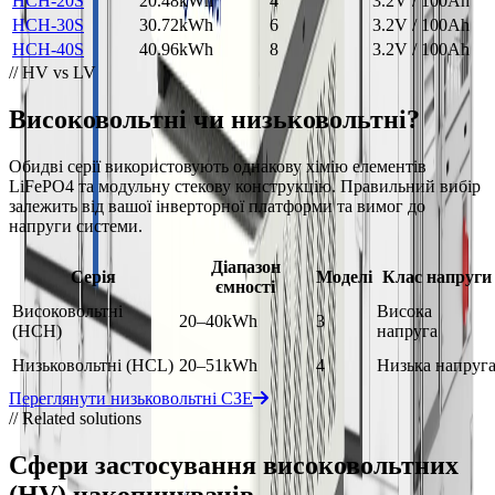
HCH-20S
20.48kWh
4
3.2V / 100Ah
HCH-30S
30.72kWh
6
3.2V / 100Ah
HCH-40S
40.96kWh
8
3.2V / 100Ah
// HV vs LV
Високовольтні чи низьковольтні?
Обидві серії використовують однакову хімію елементів
LiFePO4 та модульну стекову конструкцію. Правильний вибір
залежить від вашої інверторної платформи та вимог до
напруги системи.
Діапазон
Серія
Моделі
Клас напруги
ємності
Високовольтні
Висока
20–40kWh
3
(HCH)
напруга
Низьковольтні (HCL)
20–51kWh
4
Низька напруг
Переглянути низьковольтні СЗЕ
// Related solutions
Сфери застосування високовольтних
(HV) накопичувачів.