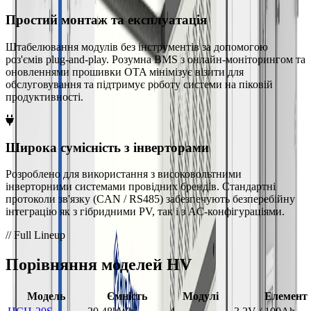
Простий монтаж та експлуатація
Штабелювання модулів без інструментів за допомогою
роз'ємів plug-and-play. Розумна BMS з онлайн-моніторингом та
оновленнями прошивки OTA мінімізує візити для
обслуговування та підтримує роботу системи на піковій
продуктивності.
Широка сумісність з інверторами
Розроблено для використання з високовольтними
інверторними системами провідних брендів. Стандартні
протоколи зв'язку (CAN / RS485) забезпечують безперебійну
інтеграцію як з гібридними PV, так і з AC-конфігураціями.
// Full Lineup
Порівняння моделей HV
Модель
Ємність
Модулі
Елемент