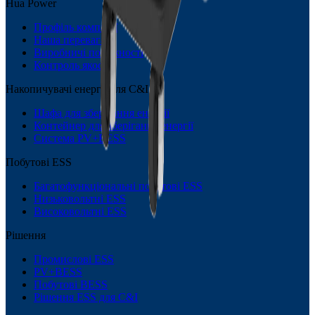
Hua Power
Профіль компанії
Наша перевага
Виробничі потужності
Контроль якості
Накопичувачі енергії для C&I
Шафа для зберігання енергії
Контейнер для зберігання енергії
Система PV+BESS
Побутові ESS
Багатофункціональні побутові ESS
Низьковольтні ESS
Високовольтні ESS
Рішення
Промислові ESS
PV+BESS
Побутові BESS
Рішення ESS для C&I