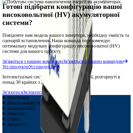
Готові підібрати конфігурацію вашої
високовольтної (HV) акумуляторної
системи?
Повідомте нам модель вашого інвертора, необхідну ємність та
сценарій встановлення. Наша команда порекомендує
оптимальну модульну конфігурацію високовольтної (HV)
системи для вашого проєкту.
Зв'яжіться з нашою командою
Зв'яжіться з нашою командою
Усі продукти
Усі продукти
Інтелектуальні системи накопичення енергії, розгорнуті в
понад 30 країнах з 2015 року.
Зв'язатися
Зв'язатися
Hua Power
Накопичувачі енергії для C&I
Побутові ESS
Рішення
Сервіс
Resources