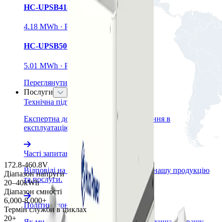
HC-UPSB4180L
4.18 MWh · Рідинне охолодження
HC-UPSB5010L
5.01 MWh · Рідинне охолодження
Переглянути всі лінійки продуктів
Послуги
Технічна підтримка
Експертна допомога з монтажу, введення в
експлуатацію та обслуговування.
Часті запитання
172.8-460.8V
Відповіді на поширені запитання про нашу продукцію
Діапазон напруги
та послуги.
20–40kWh
Діапазон ємності
6,000-8,000+
Політика конфіденційності
Термін служби в циклах
20+
Як ми збираємо, використовуємо та захищаємо вашу