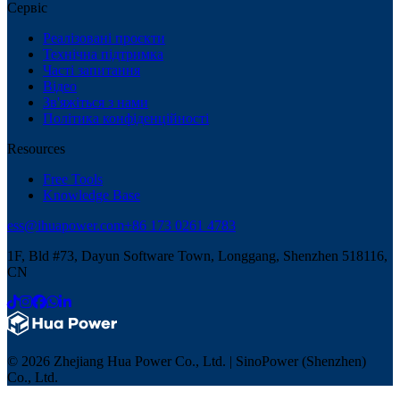
Сервіс
Реалізовані проєкти
Технічна підтримка
Часті запитання
Відео
Зв'яжіться з нами
Політика конфіденційності
Resources
Free Tools
Knowledge Base
ess@ihuapower.com
+86 173 0261 4783
1F, Bld #73, Dayun Software Town, Longgang, Shenzhen 518116,
CN
© 2026 Zhejiang Hua Power Co., Ltd. | SinoPower (Shenzhen)
Co., Ltd.