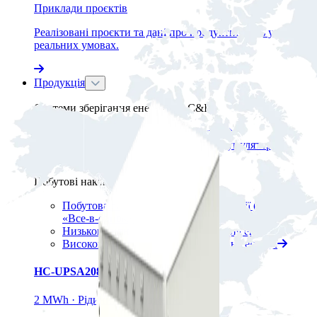
Приклади проєктів
Реалізовані проєкти та дані про продуктивність у
реальних умовах.
Продукція
Системи зберігання енергії для C&I
Контейнер для зберігання енергії
Система зберігання енергії PV+акумулятор
Шафа для зберігання енергії
Побутові накопичувачі енергії
Побутова система накопичення енергії (BESS)
«Все-в-одному»
Низьковольтна система накопичення енергії
Високовольтна система накопичення енергії
HC-UPSA2089L
2 MWh · Рідинне охолодження