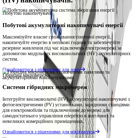
Побутові накопичувачі
Побутові акумуляторні накопичувачі енергії
Максимізуйте власне споживання сонячної енергії,
накопичуйте енергію в непікові години та забезпечуйте
резервне живлення під час відключень електромережі за
допомогою модульних високовольтних (HV) акумуляторних
систем.
Ознайомитися з рішеннями для дому
Гібридна мікромережа
Системи гібридних мікромереж
Інтегруйте високовольтні (HV) акумуляторні накопичувачі з
фотоелектричними (PV) установками, зарядними станціями
для електромобілів та підключенням до мережі для
самодостатнього управління енергією в житлових та
невеликих комерційних приміщеннях.
Ознайомитися з рішеннями для мікромереж