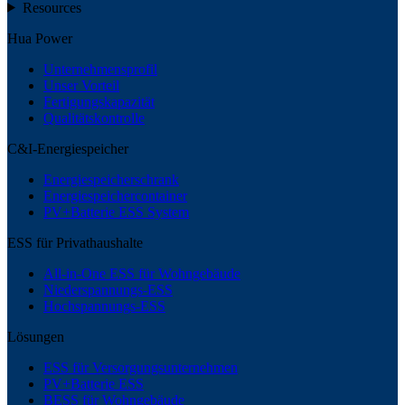
Resources
Hua Power
Unternehmensprofil
Unser Vorteil
Fertigungskapazität
Qualitätskontrolle
C&I-Energiespeicher
Energiespeicherschrank
Energiespeichercontainer
PV+Batterie ESS System
ESS für Privathaushalte
All-in-One ESS für Wohngebäude
Niederspannungs-ESS
Hochspannungs-ESS
Lösungen
ESS für Versorgungsunternehmen
PV+Batterie ESS
BESS für Wohngebäude