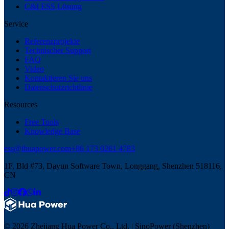
C&I ESS Lösung
Service
Referenzprojekte
Technischer Support
FAQ
Video
Kontaktieren Sie uns
Datenschutzrichtlinie
Resources
Free Tools
Knowledge Base
ess@ihuapower.com
+86 173 0261 4783
1F, Bld #73, Dayun Software Town, Longgang, Shenzhen 518116,
CN
© 2026 Zhejiang Hua Power Co., Ltd. | SinoPower (Shenzhen)