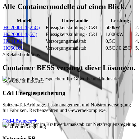
Alle Containermodelle auf einen Blick.
Modell
Unterfamilie
Leistung
HC2000L (0,25C)
Flüssigkeitskühlung · C&I
500kW
2
HC2000L (0,5C)
Flüssigkeitskühlung · C&I
1.000kW
2
HC4180L
Versorgungsmaßstab
0,5C
4
HC5010L
Versorgungsmaßstab
0,5C / 0,25C
5
// Related solutions
Container BESS versorgt diese Lösungen.
Gewerbe & Industrie
C&I Energiespeicherung
Spitzen-Tal-Arbitrage, Lastmanagement und Notstromversorgung
für Fabriken, Rechenzentren und Gewerbekomplexe.
C&I-Lösungen
Netzfrequenzregelung
Netzweite FR