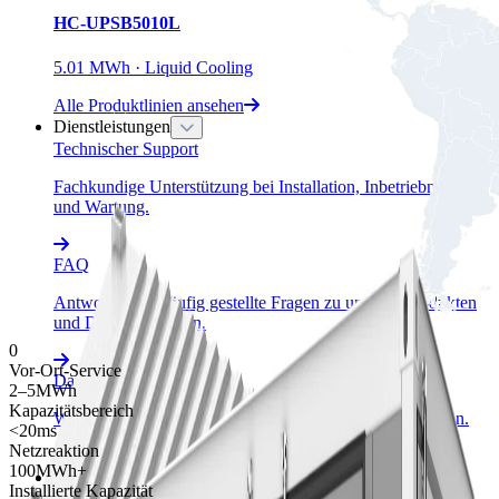
HC-UPSB5010L
5.01 MWh · Liquid Cooling
Alle Produktlinien ansehen
Dienstleistungen
Technischer Support
Fachkundige Unterstützung bei Installation, Inbetriebnahme
und Wartung.
FAQ
Antworten auf häufig gestellte Fragen zu unseren Produkten
und Dienstleistungen.
0
Vor-Ort-Service
Datenschutzrichtlinie
2–5MWh
Kapazitätsbereich
Wie wir Ihre Informationen sammeln, nutzen und schützen.
<20ms
Netzreaktion
100MWh+
Ressourcen
Installierte Kapazität