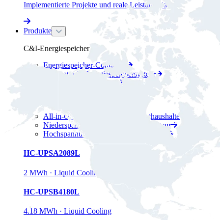
Implementierte Projekte und reale Leistungsdaten.
Produkte
C&I-Energiespeicher
Energiespeicher-Container
PV+Batterie-Energiespeichersystem
Energiespeicherschrank
Energiespeicher für Privathaushalte
All-in-One-Batterie-ESS für Privathaushalte
Niederspannungs-Energiespeichersystem
Hochspannungs-Energiespeichersystem
HC-UPSA2089L
2 MWh · Liquid Cooling
HC-UPSB4180L
4.18 MWh · Liquid Cooling