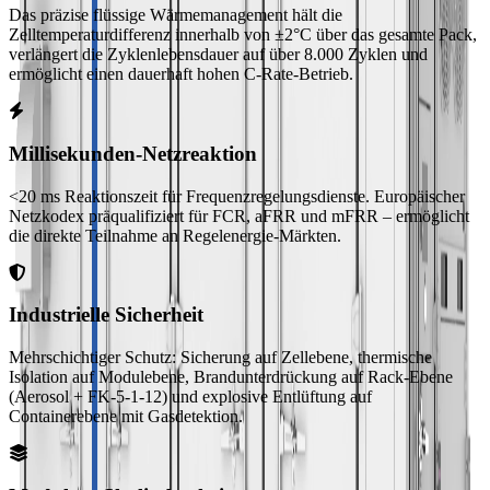
Das präzise flüssige Wärmemanagement hält die
Zelltemperaturdifferenz innerhalb von ±2°C über das gesamte Pack,
verlängert die Zyklenlebensdauer auf über 8.000 Zyklen und
ermöglicht einen dauerhaft hohen C-Rate-Betrieb.
Millisekunden-Netzreaktion
<20 ms Reaktionszeit für Frequenzregelungsdienste. Europäischer
Netzkodex präqualifiziert für FCR, aFRR und mFRR – ermöglicht
die direkte Teilnahme an Regelenergie-Märkten.
Industrielle Sicherheit
Mehrschichtiger Schutz: Sicherung auf Zellebene, thermische
Isolation auf Modulebene, Brandunterdrückung auf Rack-Ebene
(Aerosol + FK-5-1-12) und explosive Entlüftung auf
Containerebene mit Gasdetektion.