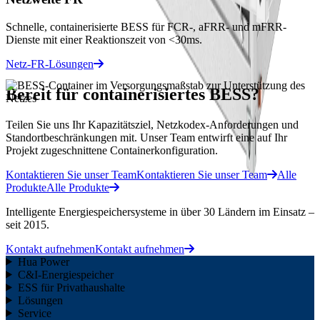
Schnelle, containerisierte BESS für FCR-, aFRR- und mFRR-
Dienste mit einer Reaktionszeit von <30ms.
Netz-FR-Lösungen
Bereit für containerisiertes BESS?
Teilen Sie uns Ihr Kapazitätsziel, Netzkodex-Anforderungen und
Standortbeschränkungen mit. Unser Team entwirft eine auf Ihr
Projekt zugeschnittene Containerkonfiguration.
Kontaktieren Sie unser Team
Kontaktieren Sie unser Team
Alle
Produkte
Alle Produkte
Intelligente Energiespeichersysteme in über 30 Ländern im Einsatz –
seit 2015.
Kontakt aufnehmen
Kontakt aufnehmen
Hua Power
C&I-Energiespeicher
ESS für Privathaushalte
Lösungen
Service