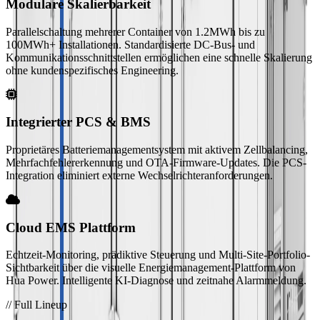
Modulare Skalierbarkeit
Parallelschaltung mehrerer Container von 1.2MWh bis zu
100MWh+ Installationen. Standardisierte DC-Bus- und
Kommunikationsschnittstellen ermöglichen eine schnelle Skalierung
ohne kundenspezifisches Engineering.
Integrierter PCS & BMS
Proprietäres Batteriemanagementsystem mit aktivem Zellbalancing,
Mehrfachfehlererkennung und OTA-Firmware-Updates. Die PCS-
Integration eliminiert externe Wechselrichteranforderungen.
Cloud EMS Plattform
Echtzeit-Monitoring, prädiktive Steuerung und Multi-Site-Portfolio-
Sichtbarkeit über die visuelle Energiemanagement-Plattform von
Hua Power. Intelligente KI-Diagnose und zeitnahe Alarmmeldung.
// Full Lineup